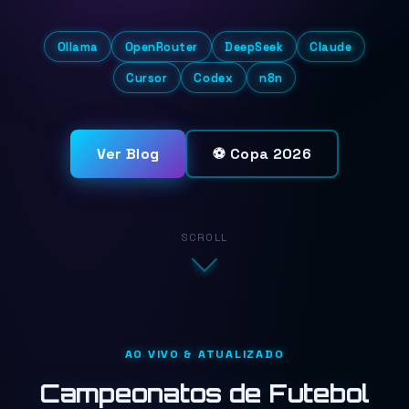
Ollama
OpenRouter
DeepSeek
Claude
Cursor
Codex
n8n
Ver Blog
⚽ Copa 2026
SCROLL
AO VIVO & ATUALIZADO
Campeonatos de Futebol