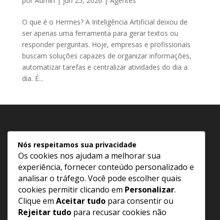
por
Admin
|
jun 25, 2026
|
Agentes
O que é o Hermes? A Inteligência Artificial deixou de
ser apenas uma ferramenta para gerar textos ou
responder perguntas. Hoje, empresas e profissionais
buscam soluções capazes de organizar informações,
automatizar tarefas e centralizar atividades do dia a
dia. É...
Nós respeitamos sua privacidade
Política de Privacidade
Os cookies nos ajudam a melhorar sua
experiência, fornecer conteúdo personalizado e
Termos e Condições
analisar o tráfego. Você pode escolher quais
Política de Cookies
cookies permitir clicando em
Personalizar
.
Clique em
Aceitar tudo
para consentir ou
Rejeitar tudo
para recusar cookies não