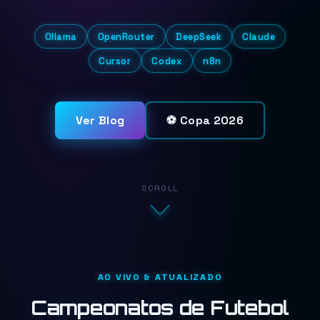
Ollama
OpenRouter
DeepSeek
Claude
Cursor
Codex
n8n
Ver Blog
⚽ Copa 2026
SCROLL
AO VIVO & ATUALIZADO
Campeonatos de Futebol